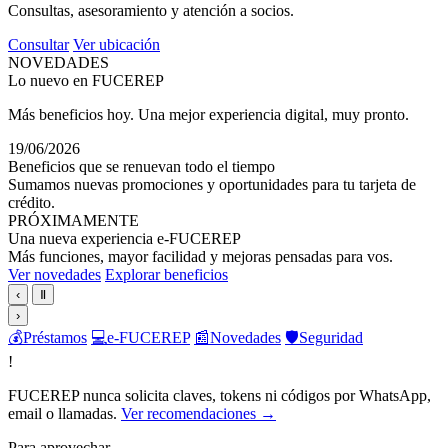
Consultas, asesoramiento y atención a socios.
Consultar
Ver ubicación
NOVEDADES
Lo nuevo en FUCEREP
Más beneficios hoy. Una mejor experiencia digital, muy pronto.
19/06/2026
Beneficios que se renuevan todo el tiempo
Sumamos nuevas promociones y oportunidades para tu tarjeta de
crédito.
PRÓXIMAMENTE
Una nueva experiencia e-FUCEREP
Más funciones, mayor facilidad y mejoras pensadas para vos.
Ver novedades
Explorar beneficios
‹
Ⅱ
›
💰
Préstamos
💻
e-FUCEREP
📰
Novedades
🛡️
Seguridad
!
FUCEREP nunca solicita claves, tokens ni códigos por WhatsApp,
email o llamadas.
Ver recomendaciones →
Para aprovechar