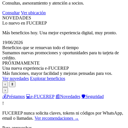
Consultas, asesoramiento y atención a socios.
Consultar
Ver ubicación
NOVEDADES
Lo nuevo en FUCEREP
Más beneficios hoy. Una mejor experiencia digital, muy pronto.
19/06/2026
Beneficios que se renuevan todo el tiempo
Sumamos nuevas promociones y oportunidades para tu tarjeta de
crédito.
PRÓXIMAMENTE
Una nueva experiencia e-FUCEREP
Más funciones, mayor facilidad y mejoras pensadas para vos.
Ver novedades
Explorar beneficios
‹
Ⅱ
›
💰
Préstamos
💻
e-FUCEREP
📰
Novedades
🛡️
Seguridad
!
FUCEREP nunca solicita claves, tokens ni códigos por WhatsApp,
email o llamadas.
Ver recomendaciones →
Para aprovechar