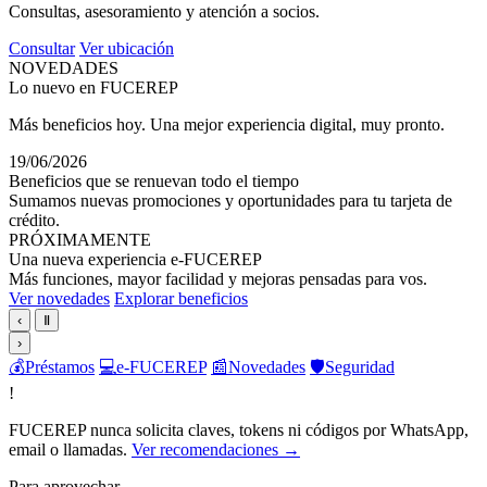
Consultas, asesoramiento y atención a socios.
Consultar
Ver ubicación
NOVEDADES
Lo nuevo en FUCEREP
Más beneficios hoy. Una mejor experiencia digital, muy pronto.
19/06/2026
Beneficios que se renuevan todo el tiempo
Sumamos nuevas promociones y oportunidades para tu tarjeta de
crédito.
PRÓXIMAMENTE
Una nueva experiencia e-FUCEREP
Más funciones, mayor facilidad y mejoras pensadas para vos.
Ver novedades
Explorar beneficios
‹
Ⅱ
›
💰
Préstamos
💻
e-FUCEREP
📰
Novedades
🛡️
Seguridad
!
FUCEREP nunca solicita claves, tokens ni códigos por WhatsApp,
email o llamadas.
Ver recomendaciones →
Para aprovechar