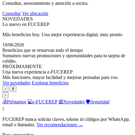
Consultas, asesoramiento y atención a socios.
Consultar
Ver ubicación
NOVEDADES
Lo nuevo en FUCEREP
Más beneficios hoy. Una mejor experiencia digital, muy pronto.
19/06/2026
Beneficios que se renuevan todo el tiempo
Sumamos nuevas promociones y oportunidades para tu tarjeta de
crédito.
PRÓXIMAMENTE
Una nueva experiencia e-FUCEREP
Más funciones, mayor facilidad y mejoras pensadas para vos.
Ver novedades
Explorar beneficios
‹
Ⅱ
›
💰
Préstamos
💻
e-FUCEREP
📰
Novedades
🛡️
Seguridad
!
FUCEREP nunca solicita claves, tokens ni códigos por WhatsApp,
email o llamadas.
Ver recomendaciones →
Para aprovechar