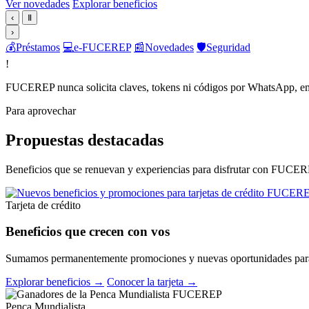
Ver novedades
Explorar beneficios
‹
Ⅱ
›
💰
Préstamos
💻
e-FUCEREP
📰
Novedades
🛡️
Seguridad
!
FUCEREP nunca solicita claves, tokens ni códigos por WhatsApp, em
Para aprovechar
Propuestas destacadas
Beneficios que se renuevan y experiencias para disfrutar con FUCER
Tarjeta de crédito
Beneficios que crecen con vos
Sumamos permanentemente promociones y nuevas oportunidades para 
Explorar beneficios →
Conocer la tarjeta →
Penca Mundialista