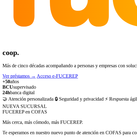
coop.
Más de cinco décadas acompañando a personas y empresas con solucion
Ver préstamos
→
Acceso e-FUCEREP
+50
años
BCU
supervisado
24h
banca digital
🤝 Atención personalizada
🔒 Seguridad y privacidad
⚡ Respuesta ágil
NUEVA SUCURSAL
FUCEREP en COFAS
Más cerca, más cómodo, más FUCEREP.
Te esperamos en nuestro nuevo punto de atención en COFAS para cons