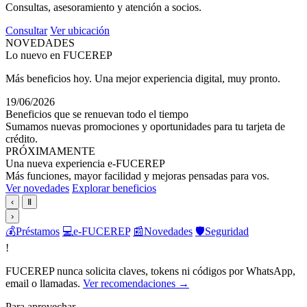
Consultas, asesoramiento y atención a socios.
Consultar
Ver ubicación
NOVEDADES
Lo nuevo en FUCEREP
Más beneficios hoy. Una mejor experiencia digital, muy pronto.
19/06/2026
Beneficios que se renuevan todo el tiempo
Sumamos nuevas promociones y oportunidades para tu tarjeta de
crédito.
PRÓXIMAMENTE
Una nueva experiencia e-FUCEREP
Más funciones, mayor facilidad y mejoras pensadas para vos.
Ver novedades
Explorar beneficios
‹
Ⅱ
›
💰
Préstamos
💻
e-FUCEREP
📰
Novedades
🛡️
Seguridad
!
FUCEREP nunca solicita claves, tokens ni códigos por WhatsApp,
email o llamadas.
Ver recomendaciones →
Para aprovechar