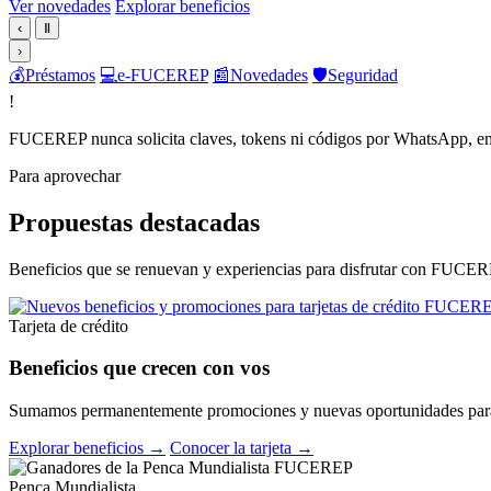
Ver novedades
Explorar beneficios
‹
Ⅱ
›
💰
Préstamos
💻
e-FUCEREP
📰
Novedades
🛡️
Seguridad
!
FUCEREP nunca solicita claves, tokens ni códigos por WhatsApp, em
Para aprovechar
Propuestas destacadas
Beneficios que se renuevan y experiencias para disfrutar con FUCER
Tarjeta de crédito
Beneficios que crecen con vos
Sumamos permanentemente promociones y nuevas oportunidades para 
Explorar beneficios →
Conocer la tarjeta →
Penca Mundialista