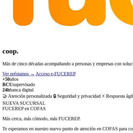
coop.
Más de cinco décadas acompañando a personas y empresas con solucion
Ver préstamos
→
Acceso e-FUCEREP
+50
años
BCU
supervisado
24h
banca digital
🤝 Atención personalizada
🔒 Seguridad y privacidad
⚡ Respuesta ágil
NUEVA SUCURSAL
FUCEREP en COFAS
Más cerca, más cómodo, más FUCEREP.
Te esperamos en nuestro nuevo punto de atención en COFAS para cons