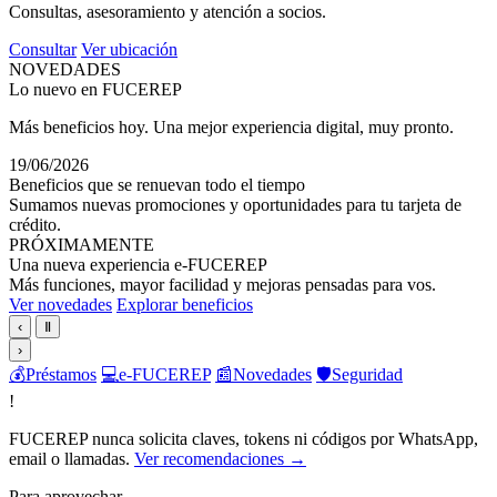
Consultas, asesoramiento y atención a socios.
Consultar
Ver ubicación
NOVEDADES
Lo nuevo en FUCEREP
Más beneficios hoy. Una mejor experiencia digital, muy pronto.
19/06/2026
Beneficios que se renuevan todo el tiempo
Sumamos nuevas promociones y oportunidades para tu tarjeta de
crédito.
PRÓXIMAMENTE
Una nueva experiencia e-FUCEREP
Más funciones, mayor facilidad y mejoras pensadas para vos.
Ver novedades
Explorar beneficios
‹
Ⅱ
›
💰
Préstamos
💻
e-FUCEREP
📰
Novedades
🛡️
Seguridad
!
FUCEREP nunca solicita claves, tokens ni códigos por WhatsApp,
email o llamadas.
Ver recomendaciones →
Para aprovechar