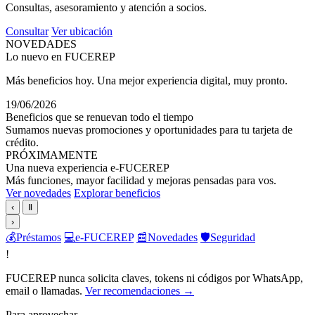
Consultas, asesoramiento y atención a socios.
Consultar
Ver ubicación
NOVEDADES
Lo nuevo en FUCEREP
Más beneficios hoy. Una mejor experiencia digital, muy pronto.
19/06/2026
Beneficios que se renuevan todo el tiempo
Sumamos nuevas promociones y oportunidades para tu tarjeta de
crédito.
PRÓXIMAMENTE
Una nueva experiencia e-FUCEREP
Más funciones, mayor facilidad y mejoras pensadas para vos.
Ver novedades
Explorar beneficios
‹
Ⅱ
›
💰
Préstamos
💻
e-FUCEREP
📰
Novedades
🛡️
Seguridad
!
FUCEREP nunca solicita claves, tokens ni códigos por WhatsApp,
email o llamadas.
Ver recomendaciones →
Para aprovechar