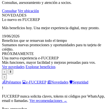
Consultas, asesoramiento y atención a socios.
Consultar
Ver ubicación
NOVEDADES
Lo nuevo en FUCEREP
Más beneficios hoy. Una mejor experiencia digital, muy pronto.
19/06/2026
Beneficios que se renuevan todo el tiempo
Sumamos nuevas promociones y oportunidades para tu tarjeta de
crédito.
PRÓXIMAMENTE
Una nueva experiencia e-FUCEREP
Más funciones, mayor facilidad y mejoras pensadas para vos.
Ver novedades
Explorar beneficios
‹
Ⅱ
›
💰
Préstamos
💻
e-FUCEREP
📰
Novedades
🛡️
Seguridad
!
FUCEREP nunca solicita claves, tokens ni códigos por WhatsApp,
email o llamadas.
Ver recomendaciones →
Para aprovechar