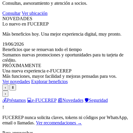
Consultas, asesoramiento y atención a socios.
Consultar
Ver ubicación
NOVEDADES
Lo nuevo en FUCEREP
Más beneficios hoy. Una mejor experiencia digital, muy pronto.
19/06/2026
Beneficios que se renuevan todo el tiempo
Sumamos nuevas promociones y oportunidades para tu tarjeta de
crédito.
PRÓXIMAMENTE
Una nueva experiencia e-FUCEREP
Más funciones, mayor facilidad y mejoras pensadas para vos.
Ver novedades
Explorar beneficios
‹
Ⅱ
›
💰
Préstamos
💻
e-FUCEREP
📰
Novedades
🛡️
Seguridad
!
FUCEREP nunca solicita claves, tokens ni códigos por WhatsApp,
email o llamadas.
Ver recomendaciones →
Para aprovechar