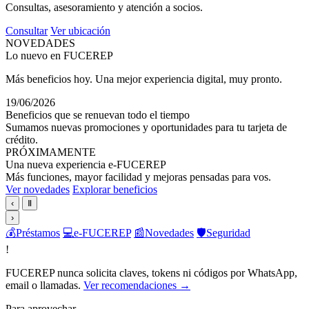
Consultas, asesoramiento y atención a socios.
Consultar
Ver ubicación
NOVEDADES
Lo nuevo en FUCEREP
Más beneficios hoy. Una mejor experiencia digital, muy pronto.
19/06/2026
Beneficios que se renuevan todo el tiempo
Sumamos nuevas promociones y oportunidades para tu tarjeta de
crédito.
PRÓXIMAMENTE
Una nueva experiencia e-FUCEREP
Más funciones, mayor facilidad y mejoras pensadas para vos.
Ver novedades
Explorar beneficios
‹
Ⅱ
›
💰
Préstamos
💻
e-FUCEREP
📰
Novedades
🛡️
Seguridad
!
FUCEREP nunca solicita claves, tokens ni códigos por WhatsApp,
email o llamadas.
Ver recomendaciones →
Para aprovechar