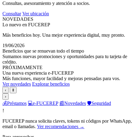
Consultas, asesoramiento y atención a socios.
Consultar
Ver ubicación
NOVEDADES
Lo nuevo en FUCEREP
Más beneficios hoy. Una mejor experiencia digital, muy pronto.
19/06/2026
Beneficios que se renuevan todo el tiempo
Sumamos nuevas promociones y oportunidades para tu tarjeta de
crédito.
PRÓXIMAMENTE
Una nueva experiencia e-FUCEREP
Más funciones, mayor facilidad y mejoras pensadas para vos.
Ver novedades
Explorar beneficios
‹
Ⅱ
›
💰
Préstamos
💻
e-FUCEREP
📰
Novedades
🛡️
Seguridad
!
FUCEREP nunca solicita claves, tokens ni códigos por WhatsApp,
email o llamadas.
Ver recomendaciones →
Para aprovechar