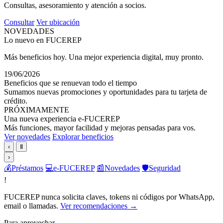
Consultas, asesoramiento y atención a socios.
Consultar
Ver ubicación
NOVEDADES
Lo nuevo en FUCEREP
Más beneficios hoy. Una mejor experiencia digital, muy pronto.
19/06/2026
Beneficios que se renuevan todo el tiempo
Sumamos nuevas promociones y oportunidades para tu tarjeta de
crédito.
PRÓXIMAMENTE
Una nueva experiencia e-FUCEREP
Más funciones, mayor facilidad y mejoras pensadas para vos.
Ver novedades
Explorar beneficios
‹
Ⅱ
›
💰
Préstamos
💻
e-FUCEREP
📰
Novedades
🛡️
Seguridad
!
FUCEREP nunca solicita claves, tokens ni códigos por WhatsApp,
email o llamadas.
Ver recomendaciones →
Para aprovechar