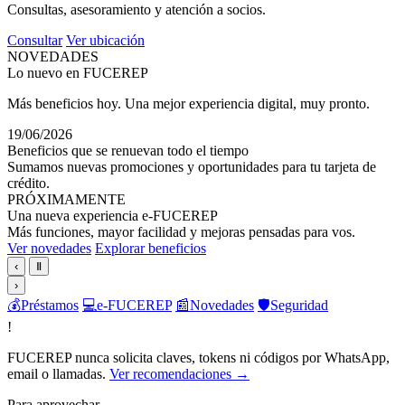
Consultas, asesoramiento y atención a socios.
Consultar
Ver ubicación
NOVEDADES
Lo nuevo en FUCEREP
Más beneficios hoy. Una mejor experiencia digital, muy pronto.
19/06/2026
Beneficios que se renuevan todo el tiempo
Sumamos nuevas promociones y oportunidades para tu tarjeta de
crédito.
PRÓXIMAMENTE
Una nueva experiencia e-FUCEREP
Más funciones, mayor facilidad y mejoras pensadas para vos.
Ver novedades
Explorar beneficios
‹
Ⅱ
›
💰
Préstamos
💻
e-FUCEREP
📰
Novedades
🛡️
Seguridad
!
FUCEREP nunca solicita claves, tokens ni códigos por WhatsApp,
email o llamadas.
Ver recomendaciones →
Para aprovechar