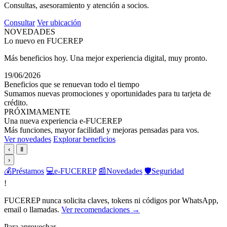
Consultas, asesoramiento y atención a socios.
Consultar
Ver ubicación
NOVEDADES
Lo nuevo en FUCEREP
Más beneficios hoy. Una mejor experiencia digital, muy pronto.
19/06/2026
Beneficios que se renuevan todo el tiempo
Sumamos nuevas promociones y oportunidades para tu tarjeta de
crédito.
PRÓXIMAMENTE
Una nueva experiencia e-FUCEREP
Más funciones, mayor facilidad y mejoras pensadas para vos.
Ver novedades
Explorar beneficios
‹
Ⅱ
›
💰
Préstamos
💻
e-FUCEREP
📰
Novedades
🛡️
Seguridad
!
FUCEREP nunca solicita claves, tokens ni códigos por WhatsApp,
email o llamadas.
Ver recomendaciones →
Para aprovechar