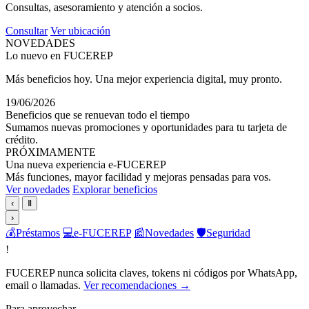
Consultas, asesoramiento y atención a socios.
Consultar
Ver ubicación
NOVEDADES
Lo nuevo en FUCEREP
Más beneficios hoy. Una mejor experiencia digital, muy pronto.
19/06/2026
Beneficios que se renuevan todo el tiempo
Sumamos nuevas promociones y oportunidades para tu tarjeta de
crédito.
PRÓXIMAMENTE
Una nueva experiencia e-FUCEREP
Más funciones, mayor facilidad y mejoras pensadas para vos.
Ver novedades
Explorar beneficios
‹
Ⅱ
›
💰
Préstamos
💻
e-FUCEREP
📰
Novedades
🛡️
Seguridad
!
FUCEREP nunca solicita claves, tokens ni códigos por WhatsApp,
email o llamadas.
Ver recomendaciones →
Para aprovechar