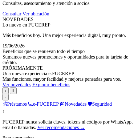
Consultas, asesoramiento y atención a socios.
Consultar
Ver ubicación
NOVEDADES
Lo nuevo en FUCEREP
Más beneficios hoy. Una mejor experiencia digital, muy pronto.
19/06/2026
Beneficios que se renuevan todo el tiempo
Sumamos nuevas promociones y oportunidades para tu tarjeta de
crédito.
PRÓXIMAMENTE
Una nueva experiencia e-FUCEREP
Más funciones, mayor facilidad y mejoras pensadas para vos.
Ver novedades
Explorar beneficios
‹
Ⅱ
›
💰
Préstamos
💻
e-FUCEREP
📰
Novedades
🛡️
Seguridad
!
FUCEREP nunca solicita claves, tokens ni códigos por WhatsApp,
email o llamadas.
Ver recomendaciones →
Para aprovechar