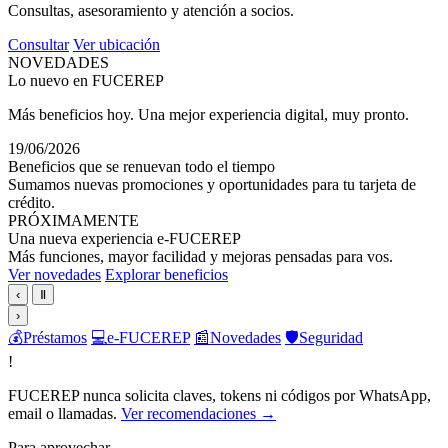
Consultas, asesoramiento y atención a socios.
Consultar
Ver ubicación
NOVEDADES
Lo nuevo en FUCEREP
Más beneficios hoy. Una mejor experiencia digital, muy pronto.
19/06/2026
Beneficios que se renuevan todo el tiempo
Sumamos nuevas promociones y oportunidades para tu tarjeta de
crédito.
PRÓXIMAMENTE
Una nueva experiencia e-FUCEREP
Más funciones, mayor facilidad y mejoras pensadas para vos.
Ver novedades
Explorar beneficios
‹
Ⅱ
›
💰
Préstamos
💻
e-FUCEREP
📰
Novedades
🛡️
Seguridad
!
FUCEREP nunca solicita claves, tokens ni códigos por WhatsApp,
email o llamadas.
Ver recomendaciones →
Para aprovechar