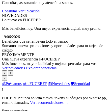
Consultas, asesoramiento y atención a socios.
Consultar
Ver ubicación
NOVEDADES
Lo nuevo en FUCEREP
Más beneficios hoy. Una mejor experiencia digital, muy pronto.
19/06/2026
Beneficios que se renuevan todo el tiempo
Sumamos nuevas promociones y oportunidades para tu tarjeta de
crédito.
PRÓXIMAMENTE
Una nueva experiencia e-FUCEREP
Más funciones, mayor facilidad y mejoras pensadas para vos.
Ver novedades
Explorar beneficios
‹
Ⅱ
›
💰
Préstamos
💻
e-FUCEREP
📰
Novedades
🛡️
Seguridad
!
FUCEREP nunca solicita claves, tokens ni códigos por WhatsApp,
email o llamadas.
Ver recomendaciones →
Para aprovechar