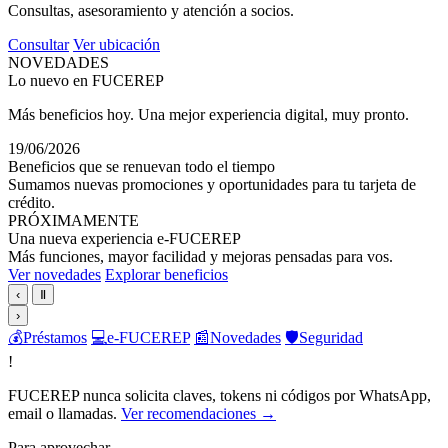
Consultas, asesoramiento y atención a socios.
Consultar
Ver ubicación
NOVEDADES
Lo nuevo en FUCEREP
Más beneficios hoy. Una mejor experiencia digital, muy pronto.
19/06/2026
Beneficios que se renuevan todo el tiempo
Sumamos nuevas promociones y oportunidades para tu tarjeta de
crédito.
PRÓXIMAMENTE
Una nueva experiencia e-FUCEREP
Más funciones, mayor facilidad y mejoras pensadas para vos.
Ver novedades
Explorar beneficios
‹
Ⅱ
›
💰
Préstamos
💻
e-FUCEREP
📰
Novedades
🛡️
Seguridad
!
FUCEREP nunca solicita claves, tokens ni códigos por WhatsApp,
email o llamadas.
Ver recomendaciones →
Para aprovechar