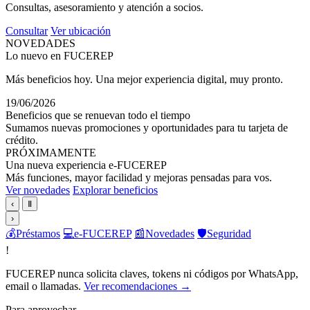
Consultas, asesoramiento y atención a socios.
Consultar
Ver ubicación
NOVEDADES
Lo nuevo en FUCEREP
Más beneficios hoy. Una mejor experiencia digital, muy pronto.
19/06/2026
Beneficios que se renuevan todo el tiempo
Sumamos nuevas promociones y oportunidades para tu tarjeta de
crédito.
PRÓXIMAMENTE
Una nueva experiencia e-FUCEREP
Más funciones, mayor facilidad y mejoras pensadas para vos.
Ver novedades
Explorar beneficios
‹
Ⅱ
›
💰
Préstamos
💻
e-FUCEREP
📰
Novedades
🛡️
Seguridad
!
FUCEREP nunca solicita claves, tokens ni códigos por WhatsApp,
email o llamadas.
Ver recomendaciones →
Para aprovechar