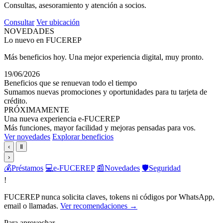
Consultas, asesoramiento y atención a socios.
Consultar
Ver ubicación
NOVEDADES
Lo nuevo en FUCEREP
Más beneficios hoy. Una mejor experiencia digital, muy pronto.
19/06/2026
Beneficios que se renuevan todo el tiempo
Sumamos nuevas promociones y oportunidades para tu tarjeta de
crédito.
PRÓXIMAMENTE
Una nueva experiencia e-FUCEREP
Más funciones, mayor facilidad y mejoras pensadas para vos.
Ver novedades
Explorar beneficios
‹
Ⅱ
›
💰
Préstamos
💻
e-FUCEREP
📰
Novedades
🛡️
Seguridad
!
FUCEREP nunca solicita claves, tokens ni códigos por WhatsApp,
email o llamadas.
Ver recomendaciones →
Para aprovechar