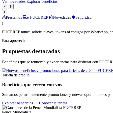
Ver novedades
Explorar beneficios
‹
Ⅱ
›
💰
Préstamos
💻
e-FUCEREP
📰
Novedades
🛡️
Seguridad
!
FUCEREP nunca solicita claves, tokens ni códigos por WhatsApp, em
Para aprovechar
Propuestas destacadas
Beneficios que se renuevan y experiencias para disfrutar con FUCER
Tarjeta de crédito
Beneficios que crecen con vos
Sumamos permanentemente promociones y nuevas oportunidades para 
Explorar beneficios →
Conocer la tarjeta →
Penca Mundialista