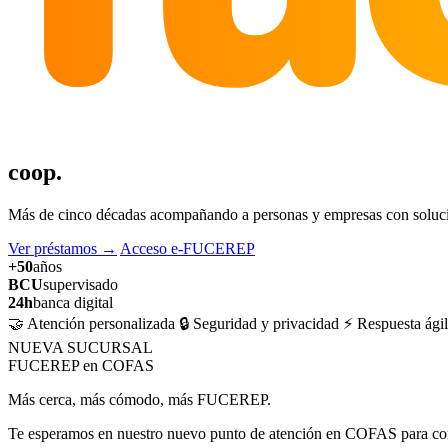
coop.
Más de cinco décadas acompañando a personas y empresas con solucion
Ver préstamos
→
Acceso e-FUCEREP
+50
años
BCU
supervisado
24h
banca digital
🤝 Atención personalizada
🔒 Seguridad y privacidad
⚡ Respuesta ágil
NUEVA SUCURSAL
FUCEREP en COFAS
Más cerca, más cómodo, más FUCEREP.
Te esperamos en nuestro nuevo punto de atención en COFAS para cons