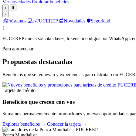
Ver novedades
Explorar beneficios
‹
Ⅱ
›
💰
Préstamos
💻
e-FUCEREP
📰
Novedades
🛡️
Seguridad
!
FUCEREP nunca solicita claves, tokens ni códigos por WhatsApp, em
Para aprovechar
Propuestas destacadas
Beneficios que se renuevan y experiencias para disfrutar con FUCER
Tarjeta de crédito
Beneficios que crecen con vos
Sumamos permanentemente promociones y nuevas oportunidades para 
Explorar beneficios →
Conocer la tarjeta →
Penca Mundialista