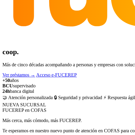
coop.
Más de cinco décadas acompañando a personas y empresas con solucion
Ver préstamos
→
Acceso e-FUCEREP
+50
años
BCU
supervisado
24h
banca digital
🤝 Atención personalizada
🔒 Seguridad y privacidad
⚡ Respuesta ágil
NUEVA SUCURSAL
FUCEREP en COFAS
Más cerca, más cómodo, más FUCEREP.
Te esperamos en nuestro nuevo punto de atención en COFAS para cons