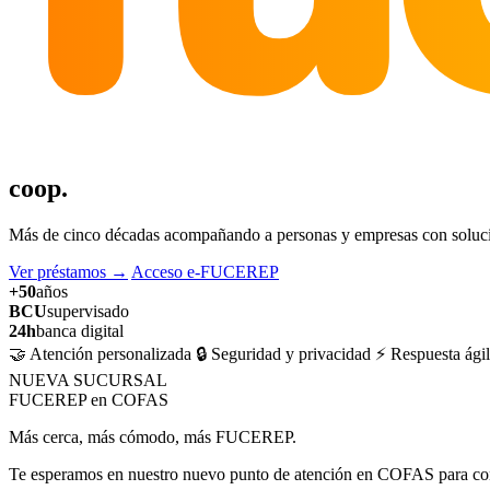
coop.
Más de cinco décadas acompañando a personas y empresas con solucion
Ver préstamos
→
Acceso e-FUCEREP
+50
años
BCU
supervisado
24h
banca digital
🤝 Atención personalizada
🔒 Seguridad y privacidad
⚡ Respuesta ágil
NUEVA SUCURSAL
FUCEREP en COFAS
Más cerca, más cómodo, más FUCEREP.
Te esperamos en nuestro nuevo punto de atención en COFAS para cons