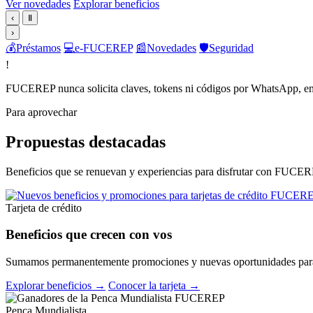
Ver novedades
Explorar beneficios
‹
Ⅱ
›
💰
Préstamos
💻
e-FUCEREP
📰
Novedades
🛡️
Seguridad
!
FUCEREP nunca solicita claves, tokens ni códigos por WhatsApp, em
Para aprovechar
Propuestas destacadas
Beneficios que se renuevan y experiencias para disfrutar con FUCER
Tarjeta de crédito
Beneficios que crecen con vos
Sumamos permanentemente promociones y nuevas oportunidades para 
Explorar beneficios →
Conocer la tarjeta →
Penca Mundialista