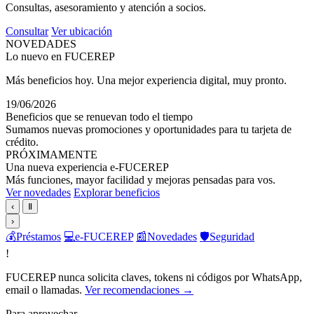
Consultas, asesoramiento y atención a socios.
Consultar
Ver ubicación
NOVEDADES
Lo nuevo en FUCEREP
Más beneficios hoy. Una mejor experiencia digital, muy pronto.
19/06/2026
Beneficios que se renuevan todo el tiempo
Sumamos nuevas promociones y oportunidades para tu tarjeta de
crédito.
PRÓXIMAMENTE
Una nueva experiencia e-FUCEREP
Más funciones, mayor facilidad y mejoras pensadas para vos.
Ver novedades
Explorar beneficios
‹
Ⅱ
›
💰
Préstamos
💻
e-FUCEREP
📰
Novedades
🛡️
Seguridad
!
FUCEREP nunca solicita claves, tokens ni códigos por WhatsApp,
email o llamadas.
Ver recomendaciones →
Para aprovechar