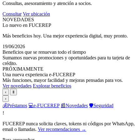
Consultas, asesoramiento y atención a socios.
Consultar
Ver ubicación
NOVEDADES
Lo nuevo en FUCEREP
Más beneficios hoy. Una mejor experiencia digital, muy pronto.
19/06/2026
Beneficios que se renuevan todo el tiempo
Sumamos nuevas promociones y oportunidades para tu tarjeta de
crédito.
PRÓXIMAMENTE
Una nueva experiencia e-FUCEREP
Más funciones, mayor facilidad y mejoras pensadas para vos.
Ver novedades
Explorar beneficios
‹
Ⅱ
›
💰
Préstamos
💻
e-FUCEREP
📰
Novedades
🛡️
Seguridad
!
FUCEREP nunca solicita claves, tokens ni códigos por WhatsApp,
email o llamadas.
Ver recomendaciones →
Para aprovechar