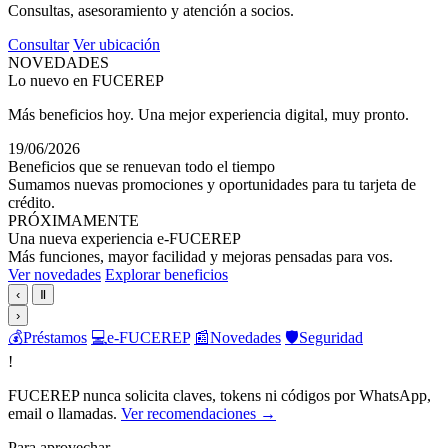
Consultas, asesoramiento y atención a socios.
Consultar
Ver ubicación
NOVEDADES
Lo nuevo en FUCEREP
Más beneficios hoy. Una mejor experiencia digital, muy pronto.
19/06/2026
Beneficios que se renuevan todo el tiempo
Sumamos nuevas promociones y oportunidades para tu tarjeta de
crédito.
PRÓXIMAMENTE
Una nueva experiencia e-FUCEREP
Más funciones, mayor facilidad y mejoras pensadas para vos.
Ver novedades
Explorar beneficios
‹
Ⅱ
›
💰
Préstamos
💻
e-FUCEREP
📰
Novedades
🛡️
Seguridad
!
FUCEREP nunca solicita claves, tokens ni códigos por WhatsApp,
email o llamadas.
Ver recomendaciones →
Para aprovechar