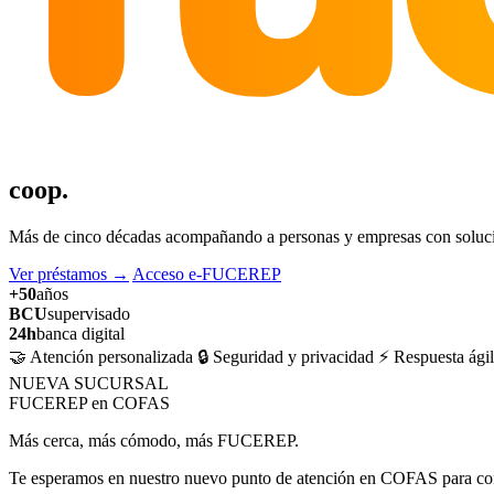
coop.
Más de cinco décadas acompañando a personas y empresas con solucion
Ver préstamos
→
Acceso e-FUCEREP
+50
años
BCU
supervisado
24h
banca digital
🤝 Atención personalizada
🔒 Seguridad y privacidad
⚡ Respuesta ágil
NUEVA SUCURSAL
FUCEREP en COFAS
Más cerca, más cómodo, más FUCEREP.
Te esperamos en nuestro nuevo punto de atención en COFAS para cons