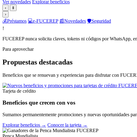
Ver novedades
Explorar beneficios
‹
Ⅱ
›
💰
Préstamos
💻
e-FUCEREP
📰
Novedades
🛡️
Seguridad
!
FUCEREP nunca solicita claves, tokens ni códigos por WhatsApp, em
Para aprovechar
Propuestas destacadas
Beneficios que se renuevan y experiencias para disfrutar con FUCER
Tarjeta de crédito
Beneficios que crecen con vos
Sumamos permanentemente promociones y nuevas oportunidades para 
Explorar beneficios →
Conocer la tarjeta →
Penca Mundialista