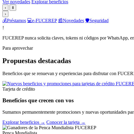
Ver novedades
Explorar beneficios
‹
Ⅱ
›
💰
Préstamos
💻
e-FUCEREP
📰
Novedades
🛡️
Seguridad
!
FUCEREP nunca solicita claves, tokens ni códigos por WhatsApp, em
Para aprovechar
Propuestas destacadas
Beneficios que se renuevan y experiencias para disfrutar con FUCER
Tarjeta de crédito
Beneficios que crecen con vos
Sumamos permanentemente promociones y nuevas oportunidades para 
Explorar beneficios →
Conocer la tarjeta →
Penca Mundialista