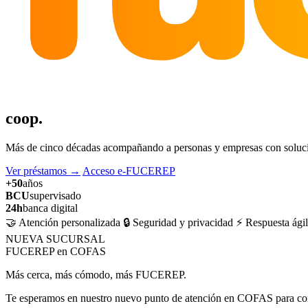
coop.
Más de cinco décadas acompañando a personas y empresas con solucion
Ver préstamos
→
Acceso e-FUCEREP
+50
años
BCU
supervisado
24h
banca digital
🤝 Atención personalizada
🔒 Seguridad y privacidad
⚡ Respuesta ágil
NUEVA SUCURSAL
FUCEREP en COFAS
Más cerca, más cómodo, más FUCEREP.
Te esperamos en nuestro nuevo punto de atención en COFAS para cons