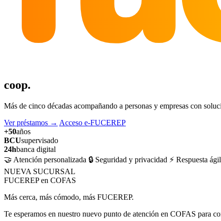
coop.
Más de cinco décadas acompañando a personas y empresas con solucion
Ver préstamos
→
Acceso e-FUCEREP
+50
años
BCU
supervisado
24h
banca digital
🤝 Atención personalizada
🔒 Seguridad y privacidad
⚡ Respuesta ágil
NUEVA SUCURSAL
FUCEREP en COFAS
Más cerca, más cómodo, más FUCEREP.
Te esperamos en nuestro nuevo punto de atención en COFAS para cons