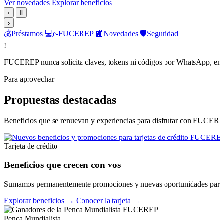
Ver novedades
Explorar beneficios
‹
Ⅱ
›
💰
Préstamos
💻
e-FUCEREP
📰
Novedades
🛡️
Seguridad
!
FUCEREP nunca solicita claves, tokens ni códigos por WhatsApp, em
Para aprovechar
Propuestas destacadas
Beneficios que se renuevan y experiencias para disfrutar con FUCER
Tarjeta de crédito
Beneficios que crecen con vos
Sumamos permanentemente promociones y nuevas oportunidades para 
Explorar beneficios →
Conocer la tarjeta →
Penca Mundialista