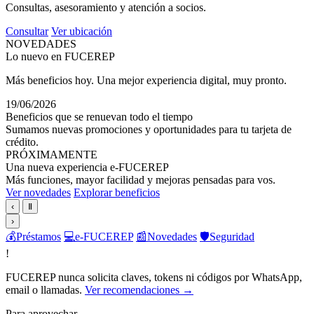
Consultas, asesoramiento y atención a socios.
Consultar
Ver ubicación
NOVEDADES
Lo nuevo en FUCEREP
Más beneficios hoy. Una mejor experiencia digital, muy pronto.
19/06/2026
Beneficios que se renuevan todo el tiempo
Sumamos nuevas promociones y oportunidades para tu tarjeta de
crédito.
PRÓXIMAMENTE
Una nueva experiencia e-FUCEREP
Más funciones, mayor facilidad y mejoras pensadas para vos.
Ver novedades
Explorar beneficios
‹
Ⅱ
›
💰
Préstamos
💻
e-FUCEREP
📰
Novedades
🛡️
Seguridad
!
FUCEREP nunca solicita claves, tokens ni códigos por WhatsApp,
email o llamadas.
Ver recomendaciones →
Para aprovechar