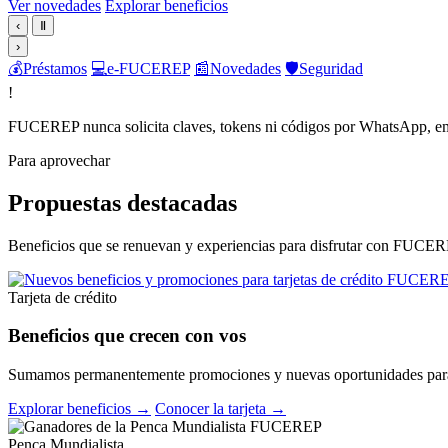
Ver novedades
Explorar beneficios
‹
Ⅱ
›
💰
Préstamos
💻
e-FUCEREP
📰
Novedades
🛡️
Seguridad
!
FUCEREP nunca solicita claves, tokens ni códigos por WhatsApp, em
Para aprovechar
Propuestas destacadas
Beneficios que se renuevan y experiencias para disfrutar con FUCER
Tarjeta de crédito
Beneficios que crecen con vos
Sumamos permanentemente promociones y nuevas oportunidades para 
Explorar beneficios →
Conocer la tarjeta →
Penca Mundialista