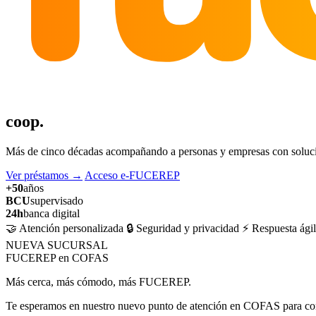
coop.
Más de cinco décadas acompañando a personas y empresas con solucion
Ver préstamos
→
Acceso e-FUCEREP
+50
años
BCU
supervisado
24h
banca digital
🤝 Atención personalizada
🔒 Seguridad y privacidad
⚡ Respuesta ágil
NUEVA SUCURSAL
FUCEREP en COFAS
Más cerca, más cómodo, más FUCEREP.
Te esperamos en nuestro nuevo punto de atención en COFAS para cons