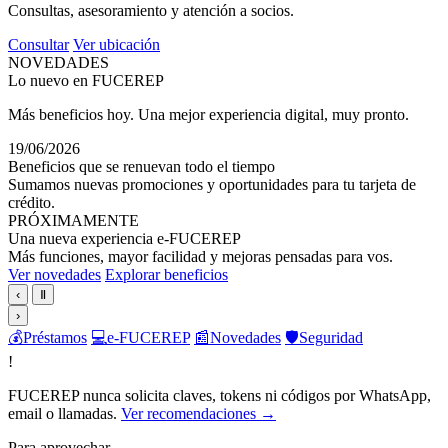
Consultas, asesoramiento y atención a socios.
Consultar
Ver ubicación
NOVEDADES
Lo nuevo en FUCEREP
Más beneficios hoy. Una mejor experiencia digital, muy pronto.
19/06/2026
Beneficios que se renuevan todo el tiempo
Sumamos nuevas promociones y oportunidades para tu tarjeta de
crédito.
PRÓXIMAMENTE
Una nueva experiencia e-FUCEREP
Más funciones, mayor facilidad y mejoras pensadas para vos.
Ver novedades
Explorar beneficios
‹
Ⅱ
›
💰
Préstamos
💻
e-FUCEREP
📰
Novedades
🛡️
Seguridad
!
FUCEREP nunca solicita claves, tokens ni códigos por WhatsApp,
email o llamadas.
Ver recomendaciones →
Para aprovechar