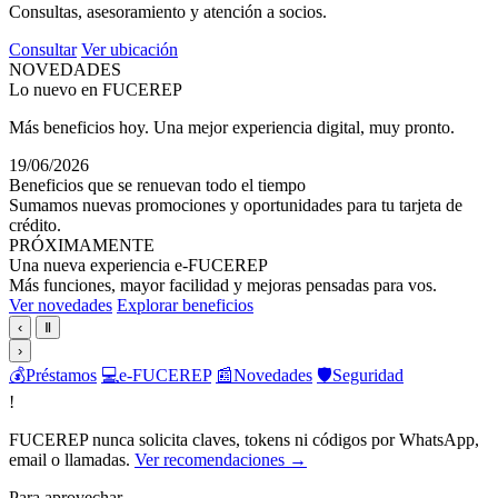
Consultas, asesoramiento y atención a socios.
Consultar
Ver ubicación
NOVEDADES
Lo nuevo en FUCEREP
Más beneficios hoy. Una mejor experiencia digital, muy pronto.
19/06/2026
Beneficios que se renuevan todo el tiempo
Sumamos nuevas promociones y oportunidades para tu tarjeta de
crédito.
PRÓXIMAMENTE
Una nueva experiencia e-FUCEREP
Más funciones, mayor facilidad y mejoras pensadas para vos.
Ver novedades
Explorar beneficios
‹
Ⅱ
›
💰
Préstamos
💻
e-FUCEREP
📰
Novedades
🛡️
Seguridad
!
FUCEREP nunca solicita claves, tokens ni códigos por WhatsApp,
email o llamadas.
Ver recomendaciones →
Para aprovechar