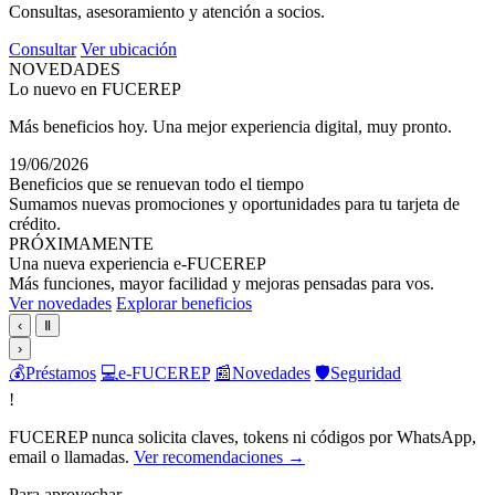
Consultas, asesoramiento y atención a socios.
Consultar
Ver ubicación
NOVEDADES
Lo nuevo en FUCEREP
Más beneficios hoy. Una mejor experiencia digital, muy pronto.
19/06/2026
Beneficios que se renuevan todo el tiempo
Sumamos nuevas promociones y oportunidades para tu tarjeta de
crédito.
PRÓXIMAMENTE
Una nueva experiencia e-FUCEREP
Más funciones, mayor facilidad y mejoras pensadas para vos.
Ver novedades
Explorar beneficios
‹
Ⅱ
›
💰
Préstamos
💻
e-FUCEREP
📰
Novedades
🛡️
Seguridad
!
FUCEREP nunca solicita claves, tokens ni códigos por WhatsApp,
email o llamadas.
Ver recomendaciones →
Para aprovechar