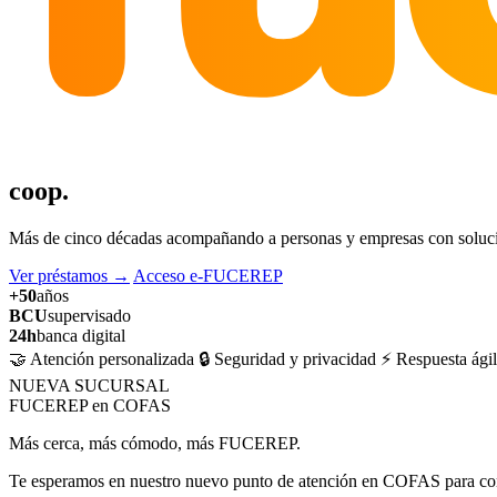
coop.
Más de cinco décadas acompañando a personas y empresas con solucion
Ver préstamos
→
Acceso e-FUCEREP
+50
años
BCU
supervisado
24h
banca digital
🤝 Atención personalizada
🔒 Seguridad y privacidad
⚡ Respuesta ágil
NUEVA SUCURSAL
FUCEREP en COFAS
Más cerca, más cómodo, más FUCEREP.
Te esperamos en nuestro nuevo punto de atención en COFAS para cons