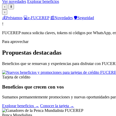
Ver novedades
Explorar beneficios
‹
Ⅱ
›
💰
Préstamos
💻
e-FUCEREP
📰
Novedades
🛡️
Seguridad
!
FUCEREP nunca solicita claves, tokens ni códigos por WhatsApp, em
Para aprovechar
Propuestas destacadas
Beneficios que se renuevan y experiencias para disfrutar con FUCER
Tarjeta de crédito
Beneficios que crecen con vos
Sumamos permanentemente promociones y nuevas oportunidades para 
Explorar beneficios →
Conocer la tarjeta →
Penca Mundialista