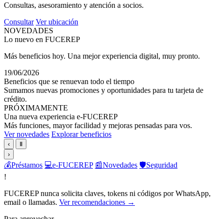
Consultas, asesoramiento y atención a socios.
Consultar
Ver ubicación
NOVEDADES
Lo nuevo en FUCEREP
Más beneficios hoy. Una mejor experiencia digital, muy pronto.
19/06/2026
Beneficios que se renuevan todo el tiempo
Sumamos nuevas promociones y oportunidades para tu tarjeta de
crédito.
PRÓXIMAMENTE
Una nueva experiencia e-FUCEREP
Más funciones, mayor facilidad y mejoras pensadas para vos.
Ver novedades
Explorar beneficios
‹
Ⅱ
›
💰
Préstamos
💻
e-FUCEREP
📰
Novedades
🛡️
Seguridad
!
FUCEREP nunca solicita claves, tokens ni códigos por WhatsApp,
email o llamadas.
Ver recomendaciones →
Para aprovechar