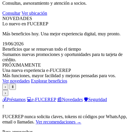
Consultas, asesoramiento y atención a socios.
Consultar
Ver ubicación
NOVEDADES
Lo nuevo en FUCEREP
Más beneficios hoy. Una mejor experiencia digital, muy pronto.
19/06/2026
Beneficios que se renuevan todo el tiempo
Sumamos nuevas promociones y oportunidades para tu tarjeta de
crédito.
PRÓXIMAMENTE
Una nueva experiencia e-FUCEREP
Más funciones, mayor facilidad y mejoras pensadas para vos.
Ver novedades
Explorar beneficios
‹
Ⅱ
›
💰
Préstamos
💻
e-FUCEREP
📰
Novedades
🛡️
Seguridad
!
FUCEREP nunca solicita claves, tokens ni códigos por WhatsApp,
email o llamadas.
Ver recomendaciones →
Para aprovechar