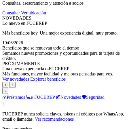
Consultas, asesoramiento y atención a socios.
Consultar
Ver ubicación
NOVEDADES
Lo nuevo en FUCEREP
Más beneficios hoy. Una mejor experiencia digital, muy pronto.
19/06/2026
Beneficios que se renuevan todo el tiempo
Sumamos nuevas promociones y oportunidades para tu tarjeta de
crédito.
PRÓXIMAMENTE
Una nueva experiencia e-FUCEREP
Más funciones, mayor facilidad y mejoras pensadas para vos.
Ver novedades
Explorar beneficios
‹
Ⅱ
›
💰
Préstamos
💻
e-FUCEREP
📰
Novedades
🛡️
Seguridad
!
FUCEREP nunca solicita claves, tokens ni códigos por WhatsApp,
email o llamadas.
Ver recomendaciones →
Para aprovechar